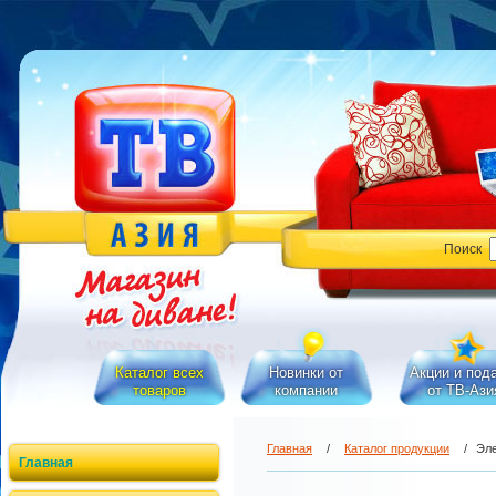
Поиск
Каталог всех
Новинки от
Акции и под
товаров
компании
от ТВ-Ази
Главная
/
Каталог продукции
/
Эле
Главная