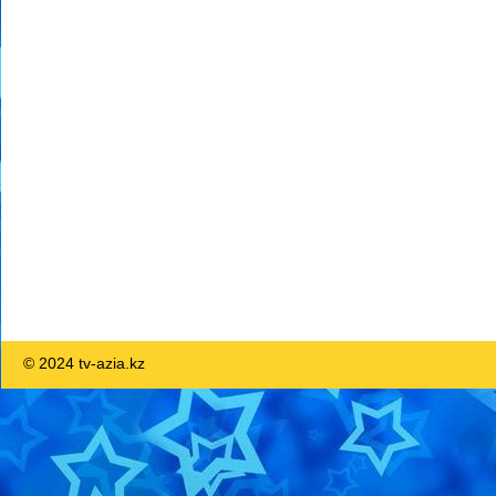
© 2024 tv-azia.kz