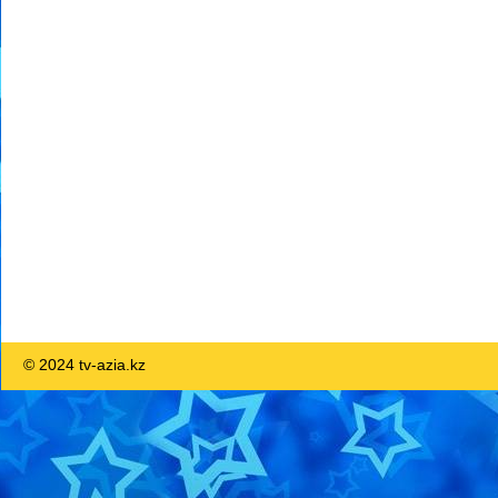
© 2024 tv-azia.kz