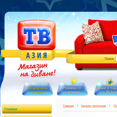
Поиск
Каталог всех
Новинки от
Акции и под
товаров
компании
от ТВ-Ази
Главная
/
Каталог продукции
/
По
Главная