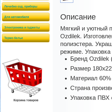
Лечебно озд. приборы
Описание
Для автомобиля
Мягкий и уютный п
Электроника и гаджеты
Ozdilek. Изготовл
Термо белье
полиэстера. Укра
режиме. Упаковка
Бренд
Ozdilek 
Размер
180х22
Материал
60% 
Страна произв
Упаковка
ПВХ 
Корзина товаров