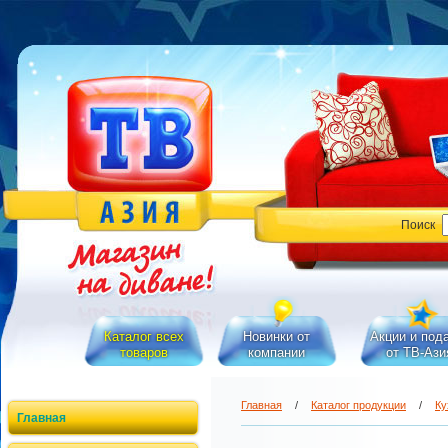
Поиск
Каталог всех
Новинки от
Акции и под
товаров
компании
от ТВ-Ази
Главная
/
Каталог продукции
/
Ку
Главная