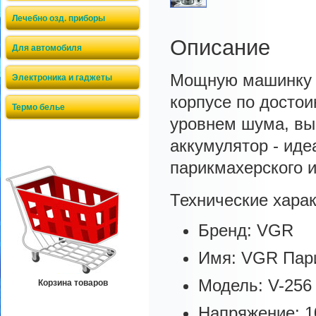
Лечебно озд. приборы
Описание
Для автомобиля
Мощную машинку V
Электроника и гаджеты
корпусе по достои
Термо белье
уровнем шума, вы
аккумулятор - ид
парикмахерского 
Технические харак
Бренд: VGR
Имя: VGR Пар
Модель: V-256
Корзина товаров
Напряжение: 1