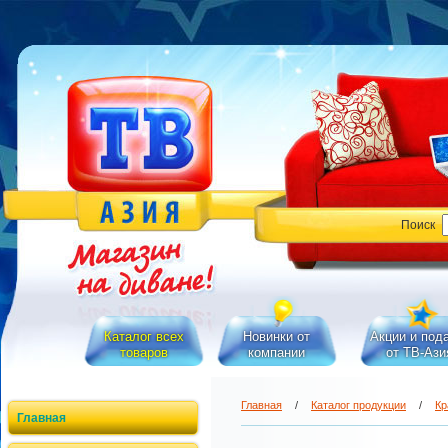
Поиск
Каталог всех
Новинки от
Акции и под
товаров
компании
от ТВ-Ази
Главная
/
Каталог продукции
/
Кр
Главная