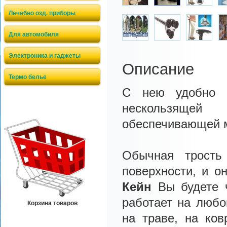
Лечебно озд. приборы
Для автомобиля
Электроника и гаджеты
Описание
Термо белье
С нею удобно х
нескользящей
обеспечивающей м
Обычная трость
поверхности, и о
Кейн
Вы будете ч
работает на любо
Корзина товаров
на траве, на ко