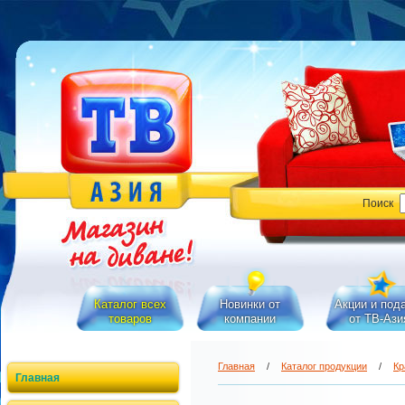
Поиск
Каталог всех
Новинки от
Акции и под
товаров
компании
от ТВ-Ази
Главная
/
Каталог продукции
/
Кр
Главная