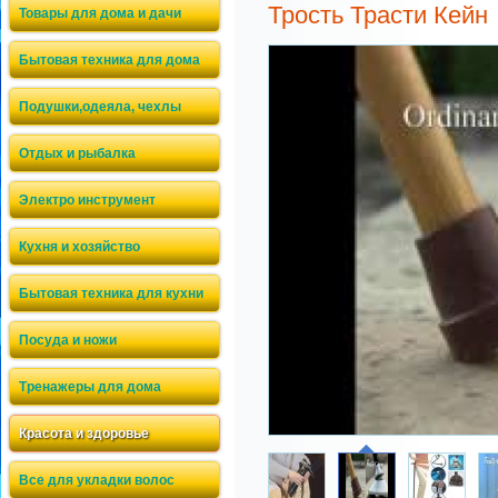
Трость Трасти Кейн
Товары для дома и дачи
Бытовая техника для дома
Подушки,одеяла, чехлы
Отдых и рыбалка
Электро инструмент
Кухня и хозяйство
Бытовая техника для кухни
Посуда и ножи
Тренажеры для дома
Красота и здоровье
Все для укладки волос