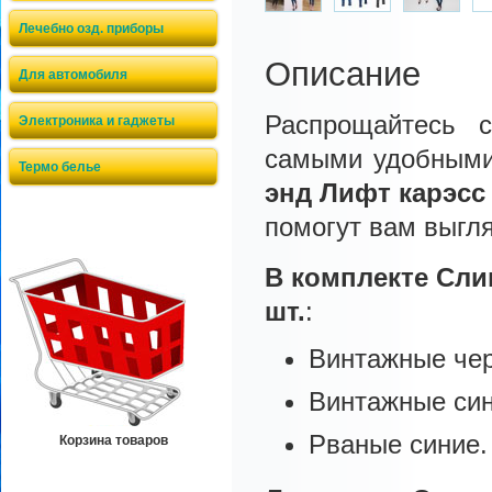
Лечебно озд. приборы
Описание
Для автомобиля
Распрощайтесь 
Электроника и гаджеты
самыми удобными
Термо белье
энд Лифт карэсс
помогут вам выгл
В комплекте Сли
шт.
:
Винтажные че
Винтажные син
Рваные синие.
Корзина товаров