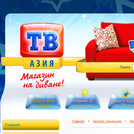
Поиск
Каталог всех
Новинки от
Акции и под
товаров
компании
от ТВ-Ази
Главная
/
Каталог продукции
/
Кр
Главная