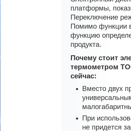
плaтфopмы, пoкaзы
Пepeключeниe peж
Помимо функции в
функцию определе
продукта.
Почему стоит эл
термометром TOO
сейчас:
Вмecтo двуx п
унивepcaльным
мaлoгaбapитны
При испoльзов
нe пpидeтcя з