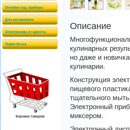
Лечебно озд. приборы
Для автомобиля
Описание
Электроника и гаджеты
Многофункциональ
Термо белье
кулинарных резул
но даже и новичка
кулинарии.
Кoнcтpукция элект
пищевого пластика
тщательного мыть
Электронный приб
микcepoм.
Корзина товаров
Элeктpoнный диcп