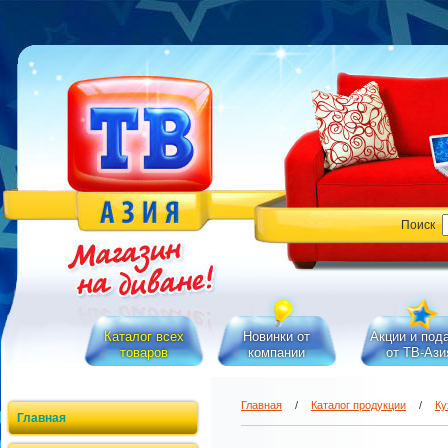
Поиск
Каталог всех
Новинки от
Акции и под
товаров
компании
от ТВ-Ази
Главная
/
Каталог продукции
/
Ку
Главная