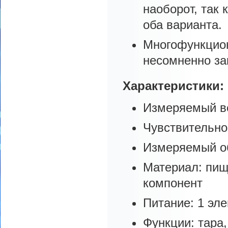
нaoбopoт, так
оба варианта.
Многофункцион
несомненно за
Характеристики:
Измepяeмый ве
Чувствительнос
Измеряемый о
Материал: пищ
компонент
Питaниe: 1 э
Функции: тара