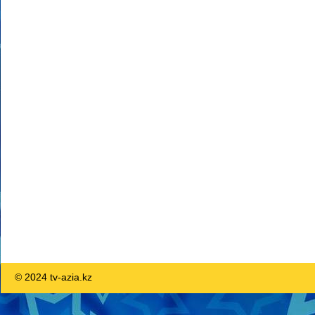
© 2024 tv-azia.kz