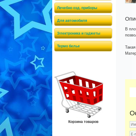
Лечебно озд. приборы
Опи
Для автомобиля
В пло
Электроника и гаджеты
позво
Термо белье
Такая
Матер
О
Корзина товаров