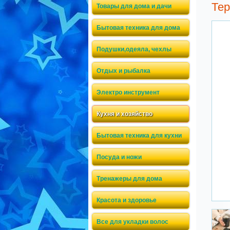
Тер
Товары для дома и дачи
Бытовая техника для дома
Подушки,одеяла, чехлы
Отдых и рыбалка
Электро инструмент
Кухня и хозяйство
Бытовая техника для кухни
Посуда и ножи
Тренажеры для дома
Красота и здоровье
Все для укладки волос