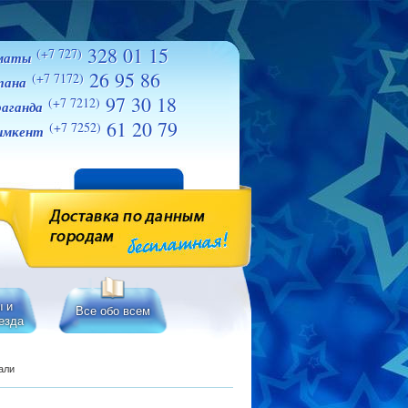
328 01 15
(+7 727)
маты
26 95 86
(+7 7172)
тана
97 30 18
(+7 7212)
аганда
61 20 79
(+7 7252)
мкент
ы и
Все обо всем
езда
али