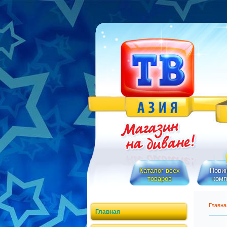
Каталог всех
Новин
товаров
комп
Главна
Главная