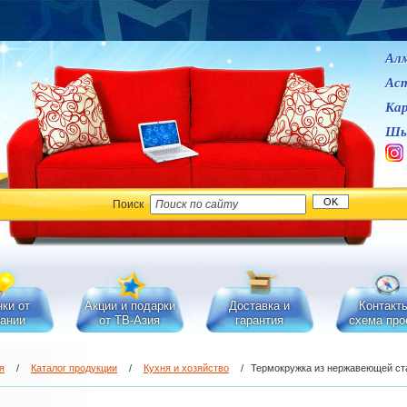
Ал
Ас
Кар
Шы
Поиск
ки от
Акции и подарки
Доставка и
Контакт
ании
от ТВ-Азия
гарантия
схема про
я
/
Каталог продукции
/
Кухня и хозяйство
/
Термокружка из нержавеющей ст