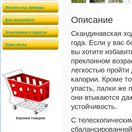
Лечебно озд. приборы
Описание
Для автомобиля
Скандинавская хо
Электроника и гаджеты
года. Если у вас 
Термо белье
вы хотите избавит
преклонном возрас
легкостью пройти 
калории. Кроме то
упасть, палки же 
они втыкаются да
устойчивость.
Корзина товаров
С телескопически
сбалансированной,