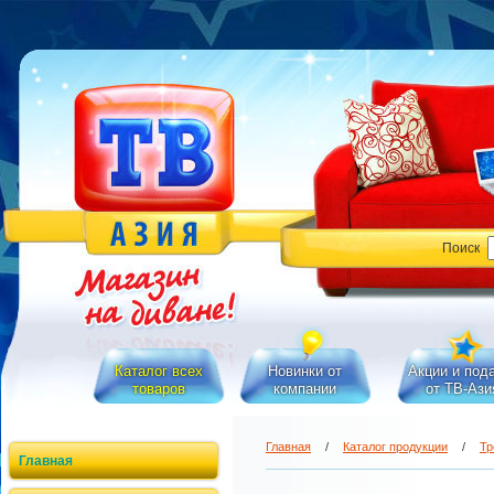
Поиск
Каталог всех
Новинки от
Акции и под
товаров
компании
от ТВ-Ази
Главная
/
Каталог продукции
/
Тр
Главная