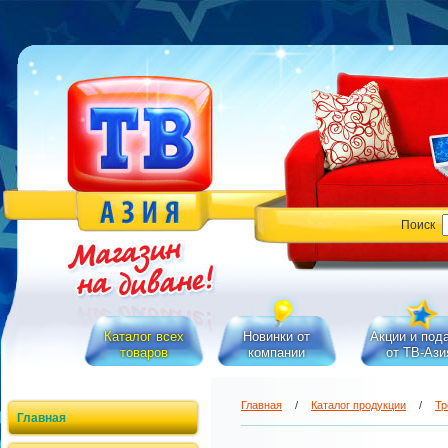
Поиск
Каталог всех
Новинки от
Акции и под
товаров
компании
от ТВ-Ази
Главная
/
Каталог продукции
/
Тр
Главная