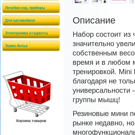
Лечебно озд. приборы
Описание
Для автомобиля
Набор состоит из 
Электроника и гаджеты
значительно увел
Термо белье
собственным весо
время и в любом 
тренировкой. Min
благодаря не толь
универсальности 
группы мышц!
Резиновые мини п
Корзина товаров
рынке недавно, н
многофункциональ