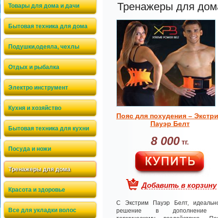
Тренажеры для дом
Товары для дома и дачи
Бытовая техника для дома
Подушки,одеяла, чехлы
Отдых и рыбалка
Электро инструмент
Кухня и хозяйство
Пояс для похудения – Экстр
Пауэр Белт
Бытовая техника для кухни
8 000
тг.
Посуда и ножи
Тренажеры для дома
Добавить в корзину
Красота и здоровье
С Экстрим Пауэр Белт, идеальн
Все для укладки волос
решение в дополнение