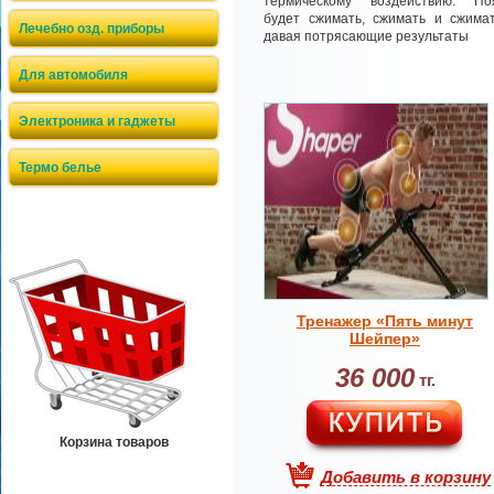
термическому воздействию. По
будет сжимать, сжимать и сжимат
Лечебно озд. приборы
давая потрясающие результаты
Для автомобиля
Электроника и гаджеты
Термо белье
Тренажер «Пять минут
Шейпер»
36 000
тг.
Корзина товаров
Добавить в корзину