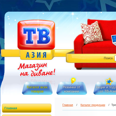
Поиск
Каталог всех
Новинки от
Акции и под
товаров
компании
от ТВ-Ази
Главная
/
Каталог продукции
/
Тре
Главная